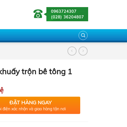
0963724307
(028) 36204807
huấy trộn bê tông 1
hệ
ĐẶT HÀNG NGAY
i điện xác nhận và giao hàng tận nơi