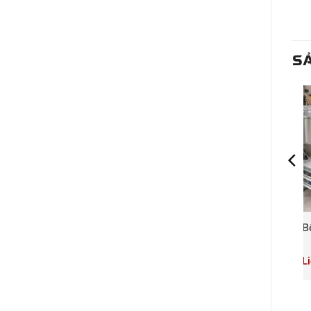
SẢ
Máy khuấy trộn bê
Bồn trộn bê tông 1
B
tông 3
Liên hệ
Liên hệ
L