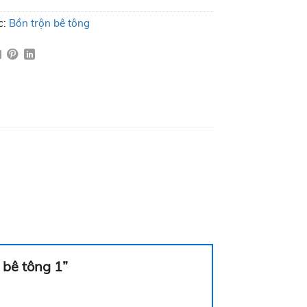
c:
Bồn trộn bê tông
 bê tông 1”