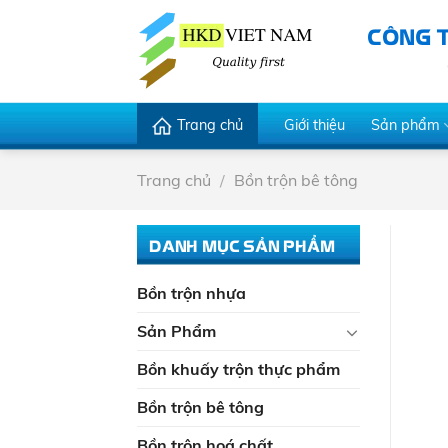
Skip
CÔNG 
to
content
Trang chủ
Giới thiệu
Sản phẩm
Trang chủ
/
Bồn trộn bê tông
DANH MỤC SẢN PHẨM
Bồn trộn nhựa
Sản Phẩm
Bồn khuấy trộn thực phẩm
Bồn trộn bê tông
Bồn trộn hoá chất