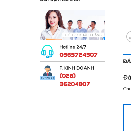
Hotline 24/7
0963724307
ĐÁ
P.KINH DOANH
(028)
Đá
36204807
Chư