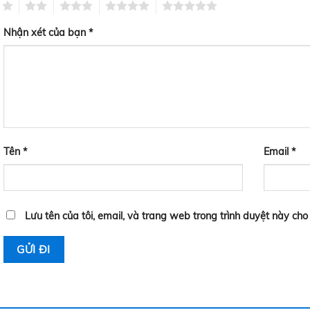
1
2
3
4
5
Nhận xét của bạn
*
Tên
*
Email
*
Lưu tên của tôi, email, và trang web trong trình duyệt này cho l