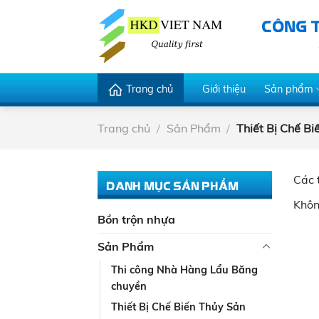
Skip
CÔNG 
to
content
Trang chủ
Giới thiệu
Sản phẩm
Trang chủ
/
Sản Phẩm
/
Thiết Bị Chế B
Các 
DANH MỤC SẢN PHẨM
Khôn
Bồn trộn nhựa
Sản Phẩm
Thi công Nhà Hàng Lẩu Băng
chuyền
Thiết Bị Chế Biến Thủy Sản