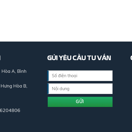
M
GỬI YÊU CẦU TƯ VẤN
 Hòa A, Bình
 Hưng Hòa B,
 36204806