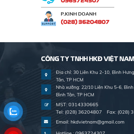
0963724307
P.KINH DOANH
(028) 36204807
CÔNG TY TNHH HKĐ VIỆT NA
Địa chỉ: 30 Liên Khu 2-10, Bình Hưng
Tân, TP HCM
Nhà xưởng: 22/10 Liên Khu 5-6, Bình
Bình Tân, TP HCM
MST: 0314330665
Tel: (028) 36204807 Fax: (028)
Email: hkdvietnam@gmail.com
Hotline : 0963724307