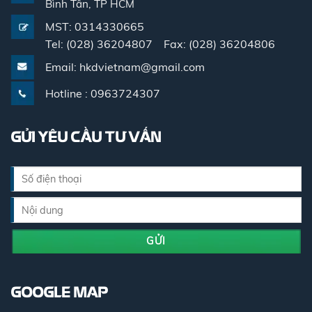
Bình Tân, TP HCM
MST: 0314330665
Tel: (028) 36204807 Fax: (028) 36204806
Email: hkdvietnam@gmail.com
Hotline : 0963724307
GỬI YÊU CẦU TƯ VẤN
GOOGLE MAP