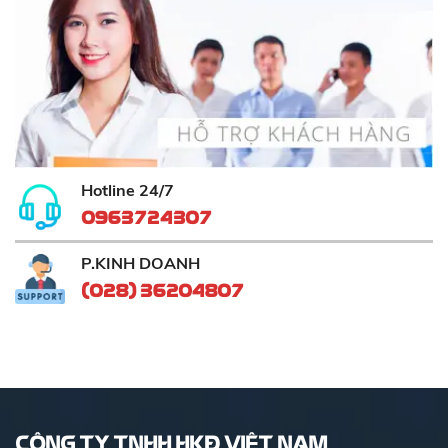
Hotline 24/7
0963724307
P.KINH DOANH
(028) 36204807
CÔNG TY TNHH HKĐ VIỆT NAM