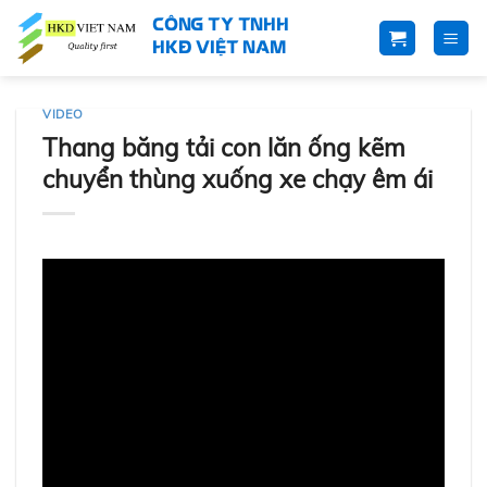
Skip
CÔNG TY TNHH
to
HKĐ VIỆT NAM
content
VIDEO
Thang băng tải con lăn ống kẽm
chuyển thùng xuống xe chạy êm ái