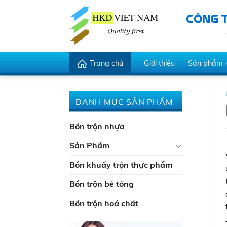
Skip
CÔNG 
to
content
Trang chủ
Giới thiệu
Sản phẩm
DANH MỤC SẢN PHẨM
Bồn trộn nhựa
Sản Phẩm
Bồn khuấy trộn thực phẩm
Bồn trộn bê tông
Bồn trộn hoá chất