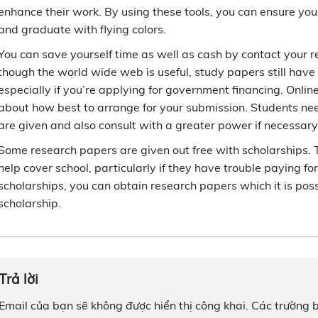
enhance their work. By using these tools, you can ensure yo
and graduate with flying colors.
You can save yourself time as well as cash by contact your 
though the world wide web is useful, study papers still have 
especially if you’re applying for government financing. Onli
about how best to arrange for your submission. Students nee
are given and also consult with a greater power if necessary
Some research papers are given out free with scholarships. T
help cover school, particularly if they have trouble paying for
scholarships, you can obtain research papers which it is possi
scholarship.
Trả lời
Email của bạn sẽ không được hiển thị công khai.
Các trường 