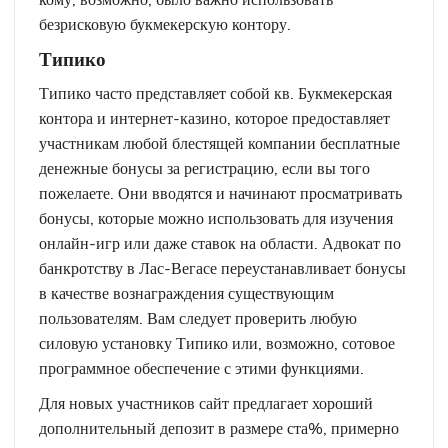
безрисковую букмекерскую контору.
Типико
Типико часто представляет собой кв. Букмекерская
контора и интернет-казино, которое предоставляет
участникам любой блестящей компании бесплатные
денежные бонусы за регистрацию, если вы того
пожелаете. Они вводятся и начинают просматривать
бонусы, которые можно использовать для изучения
онлайн-игр или даже ставок на области. Адвокат по
банкротству в Лас-Вегасе переустанавливает бонусы
в качестве вознаграждения существующим
пользователям. Вам следует проверить любую
силовую установку Типико или, возможно, сотовое
программное обеспечение с этими функциями.
Для новых участников сайт предлагает хороший
дополнительный депозит в размере ста%, примерно