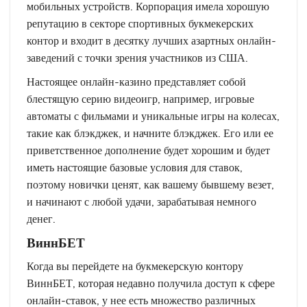
мобильных устройств. Корпорация имела хорошую
репутацию в секторе спортивных букмекерских
контор и входит в десятку лучших азартных онлайн-
заведений с точки зрения участников из США.
Настоящее онлайн-казино представляет собой
блестящую серию видеоигр, например, игровые
автоматы с фильмами и уникальные игры на колесах,
такие как блэкджек, и начните блэкджек. Его или ее
приветственное дополнение будет хорошим и будет
иметь настоящие базовые условия для ставок,
поэтому новички ценят, как вашему бывшему везет,
и начинают с любой удачи, зарабатывая немного
денег.
ВиннБЕТ
Когда вы перейдете на букмекерскую контору
ВиннБЕТ, которая недавно получила доступ к сфере
онлайн-ставок, у нее есть множество различных