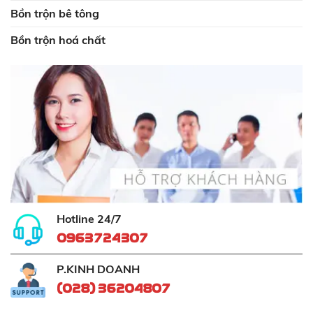
Bồn trộn bê tông
Bồn trộn hoá chất
Hotline 24/7
0963724307
P.KINH DOANH
(028) 36204807