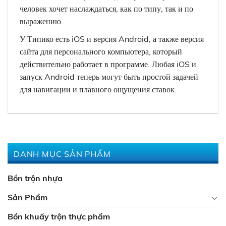
человек хочет наслаждаться, как по типу, так и по
выражению.
У Типико есть iOS и версия Android, а также версия
сайта для персонального компьютера, который
действительно работает в программе. Любая iOS и
запуск Android теперь могут быть простой задачей
для навигации и плавного ощущения ставок.
DANH MỤC SẢN PHẨM
Bồn trộn nhựa
Sản Phẩm
Bồn khuấy trộn thực phẩm