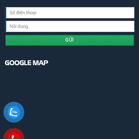
GOOGLE MAP