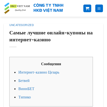
Skip
CÔNG TY TNHH
to
HKĐ VIỆT NAM
content
UNCATEGORIZED
Самые лучшие онлайн-купоны на
интернет-казино
Сообщения
Интернет-казино Цезарь
Бетвей
ВиннБЕТ
Типико