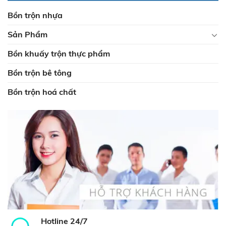
Bồn trộn nhựa
Sản Phẩm
Bồn khuấy trộn thực phẩm
Bồn trộn bê tông
Bồn trộn hoá chất
Hotline 24/7