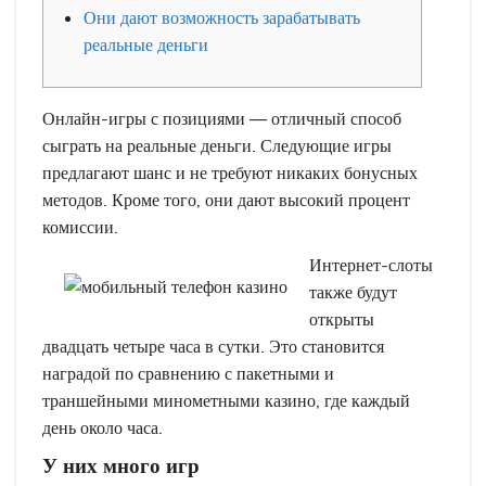
Они дают возможность зарабатывать
реальные деньги
Онлайн-игры с позициями — отличный способ
сыграть на реальные деньги. Следующие игры
предлагают шанс и не требуют никаких бонусных
методов. Кроме того, они дают высокий процент
комиссии.
Интернет-слоты
также будут
открыты
двадцать четыре часа в сутки. Это становится
наградой по сравнению с пакетными и
траншейными минометными казино, где каждый
день около часа.
У них много игр