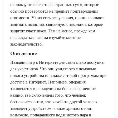
используют генераторы странных сумм, которые
обычно проверяются на предмет подтверждения
стоимости. У них есть все условия, и они начинают
занимать позицию, связанную с законами, которые
защитят участников. Тем не менее, прежде чем
наслаждаться, всегда изучайте местное
законодательство.
Они легкие
Названия игр в Интернете действительно доступны
для участников. Что они увидят это с помощью
нового устройства или даже сотовой программы при
доступе в Интернет. Например, операция
заключается в нападении на большое каменное
казино, за исключением того, что человек
беспокоится о том, что какой-то другой человек
завладеет устройством, в виде хриплого или,
возможно, попадающего водянистого пара в