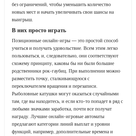
без ограничений, чтобы уменьшить количество
новых мест и начать увеличивать свои шансы на
выигрыш.
В них просто играть
Позиционные онлайн-игры — это простой способ
учиться и получать удовольствие. Всем этим легко
пользоваться, и, следовательно, они соответствуют
схожему принципу, каковы бы ни были большие
родственники рок-гаубиц. При выполнении можно
разместить точку, сталкивающуюся с
переключателем вращения и перезаписи.
Рыболовные катушки могут оказаться случайными
там, где вы находитесь, и если кто-то попадет в ряд с
любыми значками заработка, почти все получат
награду. Лучшие онлайн-игровые автоматы
предлагают категории линий выплат и уровни
функций, например, дополнительные времена и