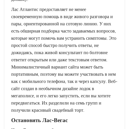
Лас Атлантис предоставляет не менее
своевременную помощь в виде живого разговора и
пары, ориентированной на сотовую линию. У них
есть обширная подборка часто задаваемых вопросов,
которые могут помочь вам устранить симптомы. Это
простой способ быстро получить ответы, не
дожидаясь, пока живой консультант по болтовне
ответит открытым или даже текстовым ответом.
Минималистичный вариант сайта может быть
портативным, поэтому вы можете участвовать в нем
как с мобильного телефона, так и через капсулу. Веб-
сайт создан в необычном дизайне лодок в
мегаполисе, и его легко запустить, если вы хотите
передвигаться. Их разделили на семь групп и
получили красивый свадебный торт.
Остановить Лас-Вегас