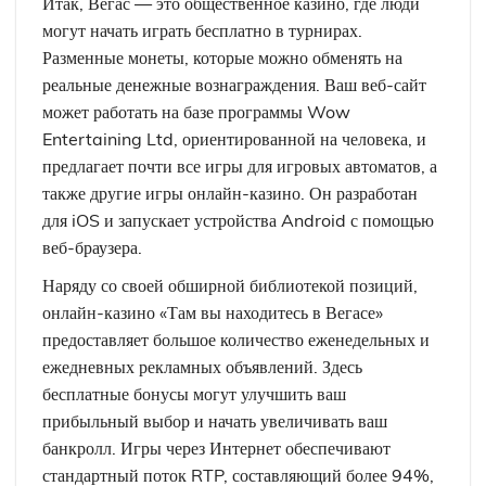
Итак, Вегас — это общественное казино, где люди
могут начать играть бесплатно в турнирах.
Разменные монеты, которые можно обменять на
реальные денежные вознаграждения. Ваш веб-сайт
может работать на базе программы Wow
Entertaining Ltd, ориентированной на человека, и
предлагает почти все игры для игровых автоматов, а
также другие игры онлайн-казино. Он разработан
для iOS и запускает устройства Android с помощью
веб-браузера.
Наряду со своей обширной библиотекой позиций,
онлайн-казино «Там вы находитесь в Вегасе»
предоставляет большое количество еженедельных и
ежедневных рекламных объявлений. Здесь
бесплатные бонусы могут улучшить ваш
прибыльный выбор и начать увеличивать ваш
банкролл. Игры через Интернет обеспечивают
стандартный поток RTP, составляющий более 94%,