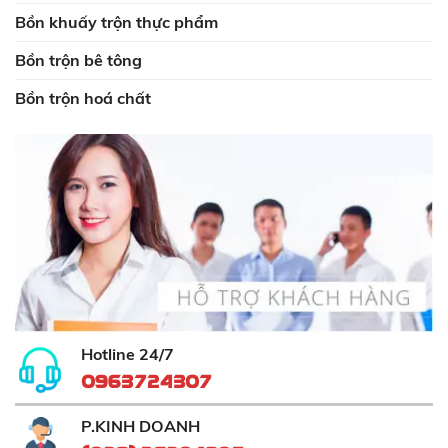
Bồn khuấy trộn thực phẩm
Bồn trộn bê tông
Bồn trộn hoá chất
Hotline 24/7
0963724307
P.KINH DOANH