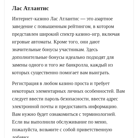
Лас Атлантис
Интернет-казино Лас Атлантис — это азартное
заведение с повышенным рейтингом, в котором
представлен широкий спектр казино-игр, включая
игровые автоматы. Кроме того, они дают
значительные бонусы участникам. Здесь
дополнительные бонусы идеально подходят для
замены одного и того же банкролла, каждый из
которых существенно помогает вам выиграть.
Регистрация в любом казино проста и требует
некоторых элементарных личных особенностей. Вам
следует ввести пароль безопасности, ввести адрес
электронной почты и предоставить информацию.
Вам нужно будет ознакомиться с терминологией.
Если вы выполнили обслуживание по меню,
пожалуйста, возьмите с собой приветственную
добавку.