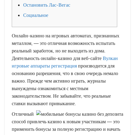
Остановить Лас-Вегас
Социальное
Онлайн-казино на игровых автоматах, признанных
металлом, — это отличная возможность испытать
реальный заработок, но не выходить из дома.
Деятельность онлайн-казино для веб-сайте
Вулкан
игровые аппараты регистрация
производится для
основанию разрешения, что в свою очередь немало
важно. Прежде чем активно играть, журналы
вынуждены ознакомиться с местным
законодательством.
Не забывайте, что реальные
ставки вызывают привыкание.
Отличный
способ привлечь казино к новым участникам — это
применить бонусы за полную регистрацию и начать