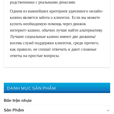
родственники с реальными деньгами.
Одним из важнейших критериев удачливого онлайн-
казино является забота о клиентах. Если вы можете
купить необходимую помощь через движок
интернет-казино, обычно лучше найти альтернативу.
Лучшие социальные казино имеют две дюжины/
восемь служб поддержки клиентов, среди прочего,
как правило, не спешат отвечать и дают сложные
ответы на простые вопросы.
DANH MỤC SẢN PHẨM
Bồn trộn nhựa
Sản Phẩm