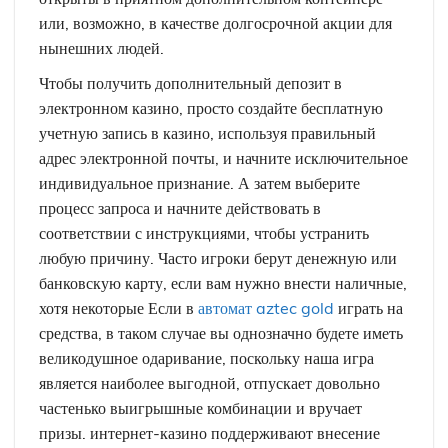
или, возможно, в качестве долгосрочной акции для
нынешних людей.
Чтобы получить дополнительный депозит в
электронном казино, просто создайте бесплатную
учетную запись в казино, используя правильный
адрес электронной почты, и начните исключительное
индивидуальное признание. А затем выберите
процесс запроса и начните действовать в
соответствии с инструкциями, чтобы устранить
любую причину. Часто игроки берут денежную или
банковскую карту, если вам нужно внести наличные,
хотя некоторые Если в
автомат aztec gold
играть на
средства, в таком случае вы однозначно будете иметь
великодушное одаривание, поскольку наша игра
является наиболее выгодной, отпускает довольно
частенько выигрышные комбинации и вручает
призы. интернет-казино поддерживают внесение