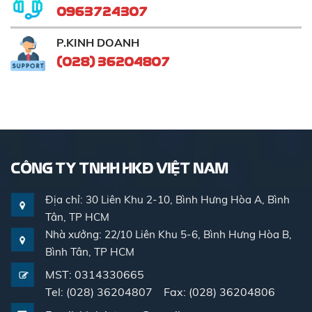
0963724307
P.KINH DOANH
(028) 36204807
CÔNG TY TNHH HKĐ VIỆT NAM
Địa chỉ: 30 Liên Khu 2-10, Bình Hưng Hòa A, Bình
Tân, TP HCM
Nhà xưởng: 22/10 Liên Khu 5-6, Bình Hưng Hòa B,
Bình Tân, TP HCM
MST: 0314330665
Tel: (028) 36204807 Fax: (028) 36204806