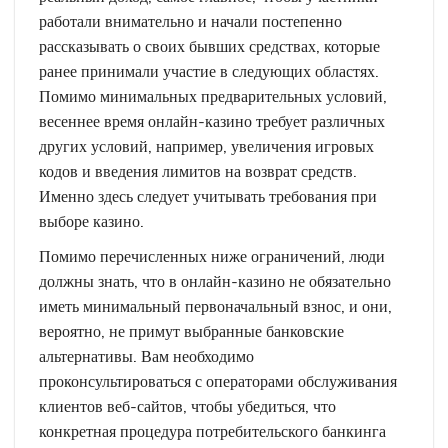
работали внимательно и начали постепенно
рассказывать о своих бывших средствах, которые
ранее принимали участие в следующих областях.
Помимо минимальных предварительных условий,
весеннее время онлайн-казино требует различных
других условий, например, увеличения игровых
кодов и введения лимитов на возврат средств.
Именно здесь следует учитывать требования при
выборе казино.
Помимо перечисленных ниже ограничений, люди
должны знать, что в онлайн-казино не обязательно
иметь минимальный первоначальный взнос, и они,
вероятно, не примут выбранные банковские
альтернативы. Вам необходимо
проконсультироваться с операторами обслуживания
клиентов веб-сайтов, чтобы убедиться, что
конкретная процедура потребительского банкинга