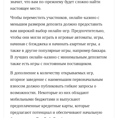
значит, что вам по-прежнему будет сложно найти
настоящее место.
Чтобы переместить участников, онлайн-казино с
меньшим размером депозита должно предоставить
вам широкий выбор онлайн-игр. Предпочтительно,
чтобы они могли играть в игровые автоматы, игры,
начиная с блэкджека и начинать азартные игры, а
также в другие популярные игры, например баккара.
В лучших онлайн-казино с минимальным депозитом
также есть игры с постоянным поставщиком.
В дополнение к количеству открываемых игр,
игорное заведение с наименьшим первоначальным
взносом должно публиковать гибкие запросы о
возможностях. Некоторые из них обладают
мобильными бюджетами и выпускают
предоплаченные кредитные карты, которые
предлагают потенциал и обеспечивают начальную