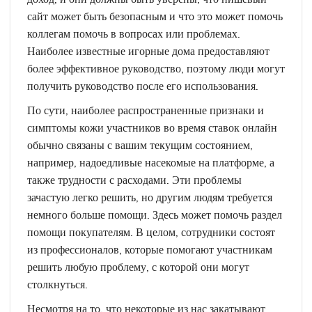
сайт может быть безопасным и что это может помочь
коллегам помочь в вопросах или проблемах.
Наиболее известные игорные дома предоставляют
более эффективное руководство, поэтому люди могут
получить руководство после его использования.
По сути, наиболее распространенные признаки и
симптомы кожи участников во время ставок онлайн
обычно связаны с вашим текущим состоянием,
например, надоедливые насекомые на платформе, а
также трудности с расходами. Эти проблемы
зачастую легко решить, но другим людям требуется
немного больше помощи. Здесь может помочь раздел
помощи покупателям. В целом, сотрудники состоят
из профессионалов, которые помогают участникам
решить любую проблему, с которой они могут
столкнуться.
Несмотря на то, что некоторые из нас закатывают