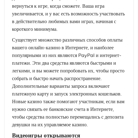
вернуться к игре, когда сможете. Ваша игра
увеличивается, и у вас есть возможность участвовать
в действительно любимых вами играх, начиная с
короткого минимума.
Существует множество различных способов оплаты
вашего онлайн-казино в Интернете, и наиболее
популярными из них являются PayPal и интернет-
платежи. Эти два средства являются быстрыми и
легкими, и вы можете попробовать их, чтобы просто
собрать и быстро начать распространение.
Дополнительные варианты запроса включают
платежную карту и запуск электронных кошельков.
Новые казино также помогают участникам, если вам
нужно связать ее банковские счета в Интернете,
чтобы средства полностью перемещались с депозита
девушки на их управляемое казино.
Видеоигры открываются