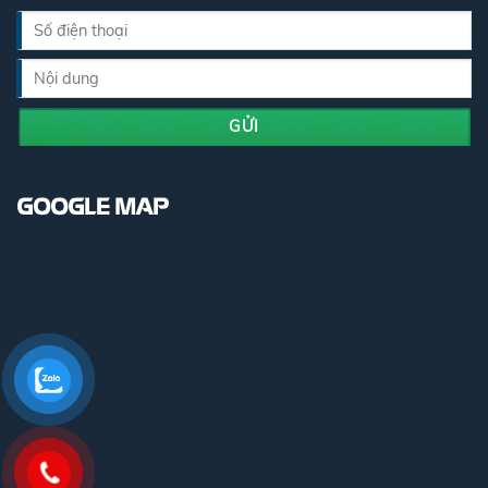
GOOGLE MAP