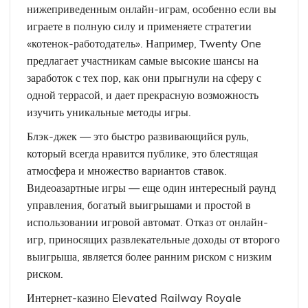
нижеприведенным онлайн-играм, особенно если вы
играете в полную силу и применяете стратегии
«котенок-работодатель». Например, Twenty One
предлагает участникам самые высокие шансы на
заработок с тех пор, как они прыгнули на сферу с
одной террасой, и дает прекрасную возможность
изучить уникальные методы игры.
Блэк-джек — это быстро развивающийся руль,
который всегда нравится публике, это блестящая
атмосфера и множество вариантов ставок.
Видеоазартные игры — еще один интересный раунд
управления, богатый выигрышами и простой в
использовании игровой автомат. Отказ от онлайн-
игр, приносящих развлекательные доходы от второго
выигрыша, является более ранним риском с низким
риском.
Интернет-казино Elevated Railway Royale