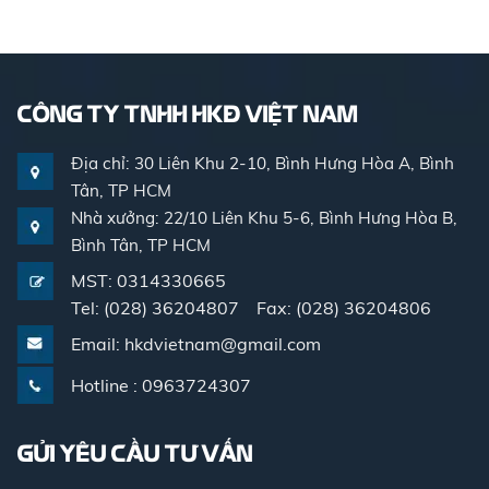
CÔNG TY TNHH HKĐ VIỆT NAM
Địa chỉ: 30 Liên Khu 2-10, Bình Hưng Hòa A, Bình
Tân, TP HCM
Nhà xưởng: 22/10 Liên Khu 5-6, Bình Hưng Hòa B,
Bình Tân, TP HCM
MST: 0314330665
Tel: (028) 36204807 Fax: (028) 36204806
Email: hkdvietnam@gmail.com
Hotline : 0963724307
GỬI YÊU CẦU TƯ VẤN