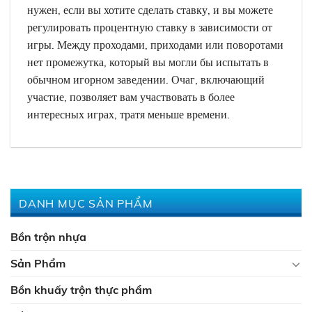
нужен, если вы хотите сделать ставку, и вы можете
регулировать процентную ставку в зависимости от
игры. Между проходами, приходами или поворотами
нет промежутка, который вы могли бы испытать в
обычном игорном заведении. Очаг, включающий
участие, позволяет вам участвовать в более
интересных играх, тратя меньше времени.
DANH MỤC SẢN PHẨM
Bồn trộn nhựa
Sản Phẩm
Bồn khuấy trộn thực phẩm