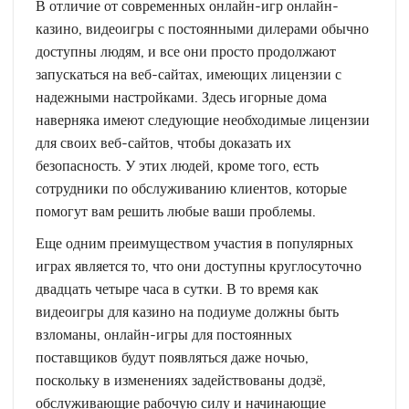
В отличие от современных онлайн-игр онлайн-
казино, видеоигры с постоянными дилерами обычно
доступны людям, и все они просто продолжают
запускаться на веб-сайтах, имеющих лицензии с
надежными настройками. Здесь игорные дома
наверняка имеют следующие необходимые лицензии
для своих веб-сайтов, чтобы доказать их
безопасность. У этих людей, кроме того, есть
сотрудники по обслуживанию клиентов, которые
помогут вам решить любые ваши проблемы.
Еще одним преимуществом участия в популярных
играх является то, что они доступны круглосуточно
двадцать четыре часа в сутки. В то время как
видеоигры для казино на подиуме должны быть
взломаны, онлайн-игры для постоянных
поставщиков будут появляться даже ночью,
поскольку в изменениях задействованы додзё,
обслуживающие рабочую силу и начинающие