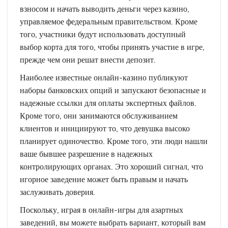
взносом и начать выводить деньги через казино,
управляемое федеральным правительством. Кроме
того, участники будут использовать доступный
выбор корта для того, чтобы принять участие в игре,
прежде чем они решат внести депозит.
Наиболее известные онлайн-казино публикуют
наборы банковских опций и запускают безопасные и
надежные ссылки для оплаты экспертных файлов.
Кроме того, они занимаются обслуживанием
клиентов и инициируют то, что девушка высоко
планирует одиночество. Кроме того, эти люди нашли
ваше бывшее разрешение в надежных
контролирующих органах. Это хороший сигнал, что
игорное заведение может быть правым и начать
заслуживать доверия.
Поскольку, играя в онлайн-игры для азартных
заведений, вы можете выбрать вариант, который вам