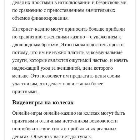
делая их простыми в использовании и безрисковыми,
по сравнению с предоставлением значительных
объемов финансирования.
Интернет-казино могут приносить больше прибыли
по сравнению с женскими казино – с уважением к
двоюродным братьям. Этого можно достичь просто
потому, что им не нужно платить за коммунальные
услуги, которые являются ощутимой частью, и начать
надлежащий уход за женщиной, цена которого
меньше. Это позволяет им предлагать цены своим
участникам, что делает ваши ставки более
приятными.
Видеоигры на колесах
Онлайн-игры онлайн-казино на колесах могут быть
приятным и отличным источником возможности
попробовать свои силы в прибыльных реальных
деньгах. Обычно у вас нет доступа к