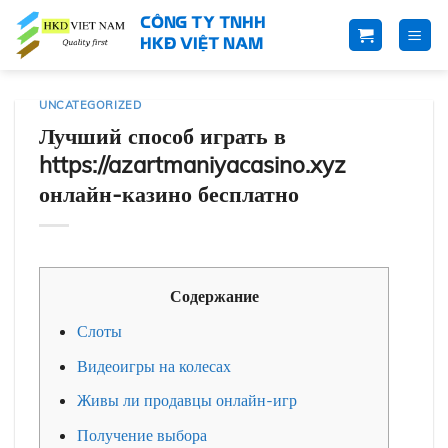
Skip
CÔNG TY TNHH
to
HKĐ VIỆT NAM
content
UNCATEGORIZED
Лучший способ играть в
https://azartmaniyacasino.xyz
онлайн-казино бесплатно
Содержание
Слоты
Видеоигры на колесах
Живы ли продавцы онлайн-игр
Получение выбора