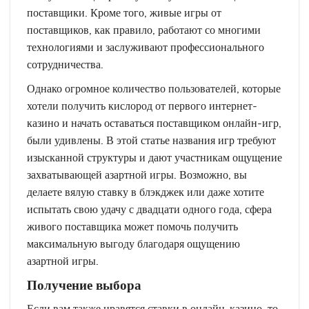
поставщики. Кроме того, живые игры от
поставщиков, как правило, работают со многими
технологиями и заслуживают профессионального
сотрудничества.
Однако огромное количество пользователей, которые
хотели получить кислород от первого интернет-
казино и начать оставаться поставщиком онлайн-игр,
были удивлены. В этой статье названия игр требуют
изысканной структуры и дают участникам ощущение
захватывающей азартной игры. Возможно, вы
делаете вялую ставку в блэкджек или даже хотите
испытать свою удачу с двадцати одного года, сфера
живого поставщика может помочь получить
максимальную выгоду благодаря ощущению
азартной игры.
Получение выбора
Если вам также нравятся ставки в онлайн-казино, то