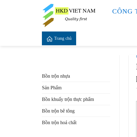
Skip
CÔNG 
to
content
Trang chủ
Giới thiệu
Sản phẩm
DANH MỤC SẢN PHẨM
Bồn trộn nhựa
Sản Phẩm
Bồn khuấy trộn thực phẩm
Bồn trộn bê tông
Bồn trộn hoá chất