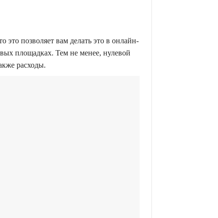
о это позволяет вам делать это в онлайн-
овых площадках. Тем не менее, нулевой
акже расходы.