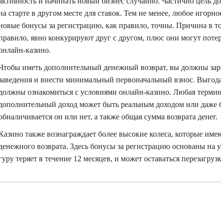
активность и начинать новый бизнес случайно. Частично цель до
на старте в другом месте для ставок. Тем не менее, любое игорн
новые бонусы за регистрацию, как правило, точны. Причина в то
правило, явно конкурируют друг с другом, плюс они могут потер
онлайн-казино.
Чтобы иметь дополнительный денежный возврат, вы должны заре
заведения и внести минимальный первоначальный взнос. Выгода 
должны ознакомиться с условиями онлайн-казино. Любая термин
дополнительный доход может быть реальным доходом или даже б
обналичивается он или нет, а также общая сумма возврата денег.
Казино также вознаграждает более высокие колеса, которые и
денежного возврата. Здесь бонусы за регистрацию основаны на 
гуру теряет в течение 12 месяцев, и может оставаться перезагруз