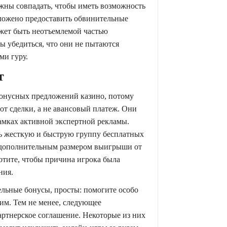
олжны совпадать, чтобы иметь возможность
ложено предоставить обвинительные
ожет быть неотъемлемой частью
ы убедиться, что они не пытаются
ми гуру.
т
онусных предложений казино, потому
от сделки, а не авансовый платеж. Они
амках активной экспертной рекламы.
ать жесткую и быструю группу бесплатных
с дополнительным размером выигрыши от
отите, чтобы причина игрока была
ния.
льные бонусы, просты: помогите особо
им. Тем не менее, следующее
артнерское соглашение. Некоторые из них