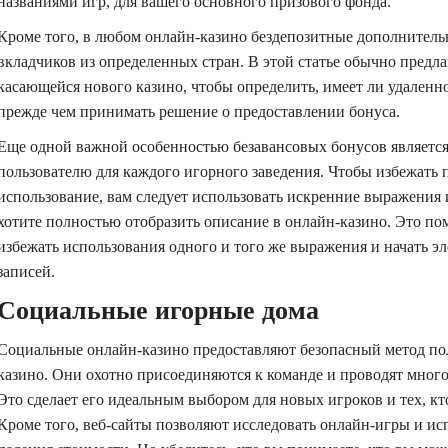
названиями игр, для вашего основного призового фонда.
Кроме того, в любом онлайн-казино бездепозитные дополнител
вкладчиков из определенных стран. В этой статье обычно предл
касающейся нового казино, чтобы определить, имеет ли удаленно
прежде чем принимать решение о предоставлении бонуса.
Еще одной важной особенностью безавансовых бонусов является
пользователю для каждого игорного заведения. Чтобы избежать 
использование, вам следует использовать искренние выражения 
хотите полностью отобразить описание в онлайн-казино. Это пом
избежать использования одного и того же выражения и начать э
записей.
Социальные игорные дома
Социальные онлайн-казино предоставляют безопасный метод по
казино. Они охотно присоединяются к команде и проводят мног
Это сделает его идеальным выбором для новых игроков и тех, кто
Кроме того, веб-сайты позволяют исследовать онлайн-игры и исп