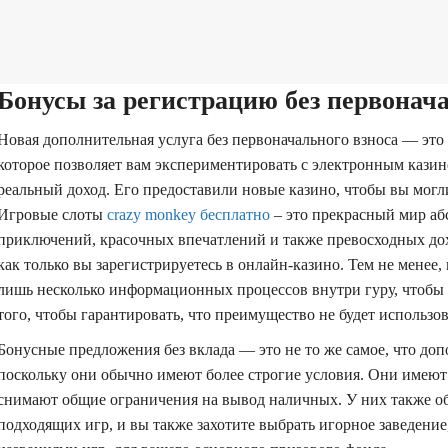
Бонусы за регистрацию без первонача
Новая дополнительная услуга без первоначального взноса — это
которое позволяет вам экспериментировать с электронным казин
реальный доход. Его предоставили новые казино, чтобы вы могл
Игровые слоты
crazy monkey бесплатно
– это прекрасный мир а
приключений, красочных впечатлений и также превосходных дох
как только вы зарегистрируетесь в онлайн-казино. Тем не менее
лишь несколько информационных процессов внутри гуру, чтобы а
того, чтобы гарантировать, что преимущество не будет использо
Бонусные предложения без вклада — это не то же самое, что до
поскольку они обычно имеют более строгие условия. Они имеют 
снимают общие ограничения на вывод наличных. У них также о
подходящих игр, и вы также захотите выбрать игорное заведение,