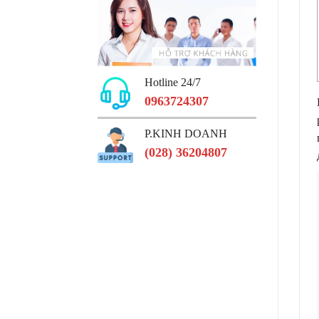
Hotline 24/7
0963724307
P.KINH DOANH
(028) 36204807