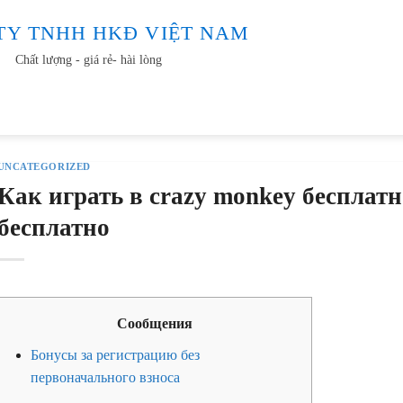
TY TNHH HKĐ VIỆT NAM
Chất lượng - giá rẻ- hài lòng
Video
Tin tức
Tuyển dụng
Liên hệ
UNCATEGORIZED
Как играть в crazy monkey бесплат
бесплатно
Сообщения
Бонусы за регистрацию без
первоначального взноса