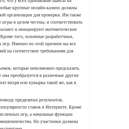
го, что у всех одинаковые шансы на
, любые крупные онлайн-казино должны
ой организации для проверки. Им также
е игры в целом честны, и соответствовать
ссылают и инициируют математические
Кроме того, основные разработчики,
х игр. Именно по этой причине вы все
ий на соответствие требованиям для
емов, которые невозможно предсказать.
е она преобразуется в различные другие
тат вихря или кувырка такой же, как в
поводу предвзятых результатов,
 популярности ставок в Интернете. Кроме
численных игр, а начальные функции
з мошенничества. Но участники должны
экспертами.