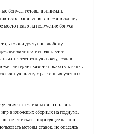
ьные бонусы готовы принимать
агаются ограничения в терминологии,
е место право на получение бонуса,
 то, что они доступны любому
преследования за неправильное
и начать электронную почту, если вы
ожет интернет-казино показать, кто вы,
лектронную почту с различных учетных
лучения эффективных игр онлайн-
о игр в ключевых сборных на подиуме.
 не хочет искать подходящее казино.
ользовать методы ставок, не опасаясь