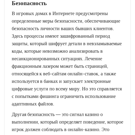
Безопасность
В игровых домах в Интернете предусмотрены
определенные меры безопасности, обеспечивающие
безопасность личности ваших бывших клиентов.
Здесь процессы имеют зашифрованный период
защиты, который шифрует детали в невзламываемые
коды, которые невозможно анализировать в
несанкционированных ситуациях. Лечение
фракционным лазером может быть страницей,
относящейся к веб-сайтам онлайн-ставок, а также
используется в банках и запускает электронные
цифровые услуги по всему миру. Но это справляется
с попытками фишинга ограничить использование
адаптивных файлов.
Другая безопасность — это сигнал казино о
выполнении, который определяет поведение, которое
игрок должен соблюдать в онлайн-казино. Это