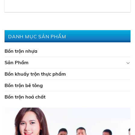
DANH MỤC SẢN PHẨM
Bồn trộn nhựa
Sản Phẩm
Bồn khuấy trộn thực phẩm
Bồn trộn bê tông
Bồn trộn hoá chất