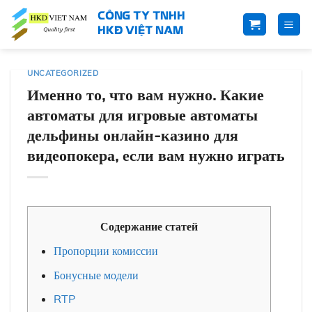
Skip
CÔNG TY TNHH
to
HKĐ VIỆT NAM
content
UNCATEGORIZED
Именно то, что вам нужно. Какие
автоматы для игровые автоматы
дельфины онлайн-казино для
видеопокера, если вам нужно играть
Содержание статей
Пропорции комиссии
Бонусные модели
RTP