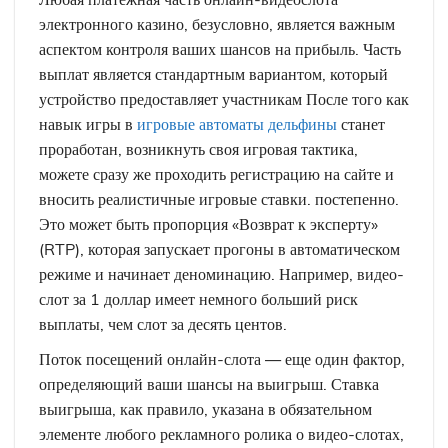
электронного казино, безусловно, является важным
аспектом контроля ваших шансов на прибыль. Часть
выплат является стандартным вариантом, который
устройство предоставляет участникам После того как
навык игры в
игровые автоматы дельфины
станет
проработан, возникнуть своя игровая тактика,
можете сразу же проходить регистрацию на сайте и
вносить реалистичные игровые ставки. постепенно.
Это может быть пропорция «Возврат к эксперту»
(RTP), которая запускает прогоны в автоматическом
режиме и начинает деноминацию. Например, видео-
слот за 1 доллар имеет немного больший риск
выплаты, чем слот за десять центов.
Поток посещений онлайн-слота — еще один фактор,
определяющий ваши шансы на выигрыш. Ставка
выигрыша, как правило, указана в обязательном
элементе любого рекламного ролика о видео-слотах,