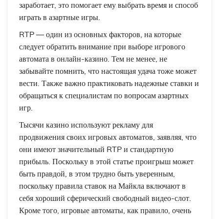
заработает, это помогает ему выбрать время и способ
играть в азартные игры.
RTP — один из основных факторов, на которые
следует обратить внимание при выборе игрового
автомата в онлайн-казино. Тем не менее, не
забывайте помнить, что настоящая удача тоже может
вести. Также важно практиковать надежные ставки и
обращаться к специалистам по вопросам азартных
игр.
Тысячи казино используют рекламу для
продвижения своих игровых автоматов, заявляя, что
они имеют значительный RTP и стандартную
прибыль. Поскольку в этой статье проигрыш может
быть правдой, в этом трудно быть уверенным,
поскольку правила ставок на Майкла включают в
себя хороший сферический свободный видео-слот.
Кроме того, игровые автоматы, как правило, очень