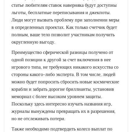
статье любителям ставок наверняка будут доступны
льготы, бесплатные переписывания и джекпоты.
Люди могут вызвать проблему при заполнении меры
в определенных проектах. Как только счетчик будет
полным, ваше тело позволит участникам получить
округленную выгоду.
Преимущество сферической разницы получено от
одной позиции к другой за счет включения в нее
игрового типа, не требующих никакого искусства со
стороны какого-либо эксперта. В том числе, людей
можно будет попросить сбросить новые космические
корабли и забрать дорогие бриллианты, установив
мемориал с более высоким уровнем защиты.
Поскольку здесь интересно изучать названия игр,
журналы вынуждены превращать их в разрешения,
но не отслеживать потери.
Также необходимо подтвердить колесо выплат по