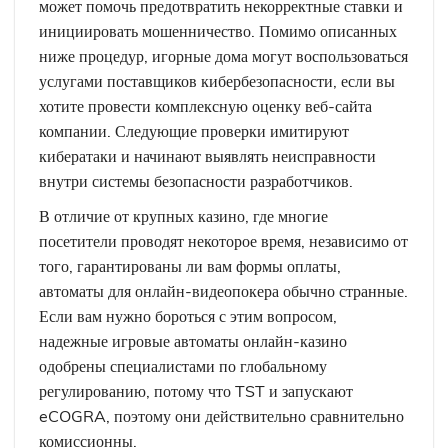
может помочь предотвратить некорректные ставки и
инициировать мошенничество. Помимо описанных
ниже процедур, игорные дома могут воспользоваться
услугами поставщиков кибербезопасности, если вы
хотите провести комплексную оценку веб-сайта
компании. Следующие проверки имитируют
кибератаки и начинают выявлять неисправности
внутри системы безопасности разработчиков.
В отличие от крупных казино, где многие
посетители проводят некоторое время, независимо от
того, гарантированы ли вам формы оплаты,
автоматы для онлайн-видеопокера обычно странные.
Если вам нужно бороться с этим вопросом,
надежные игровые автоматы онлайн-казино
одобрены специалистами по глобальному
регулированию, потому что TST и запускают
eCOGRA, поэтому они действительно сравнительно
комиссионны.