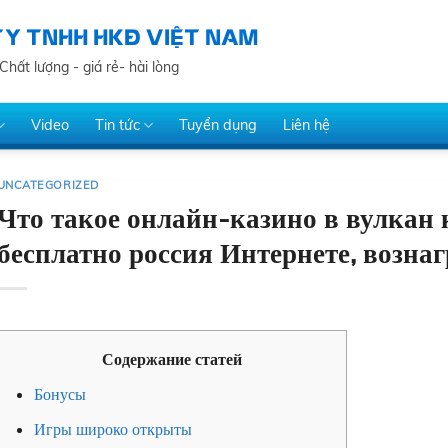
TY TNHH HKĐ VIỆT NAM
Chất lượng - giá rẻ- hài lòng
Video
Tin tức
Tuyển dụng
Liên hệ
UNCATEGORIZED
Что такое онлайн-казино в вулкан 
бесплатно россия Интернете, возна
Содержание статей
Бонусы
Игры широко открыты