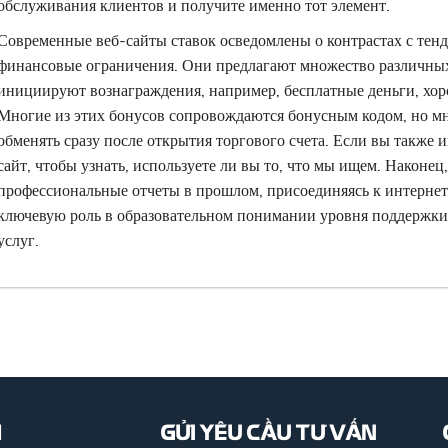
обслуживания клиентов и получите именно тот элемент.
Современные веб-сайты ставок осведомлены о контрастах с тен
финансовые ограничения. Они предлагают множество различны
инициируют вознаграждения, например, бесплатные деньги, хор
Многие из этих бонусов сопровождаются бонусным кодом, но мн
обменять сразу после открытия торгового счета. Если вы также 
сайт, чтобы узнать, используете ли вы то, что мы ищем. Наконец,
профессиональные отчеты в прошлом, присоединяясь к интернет
ключевую роль в образовательном понимании уровня поддержки 
услуг.
M
GỬI YÊU CẦU TƯ VẤN