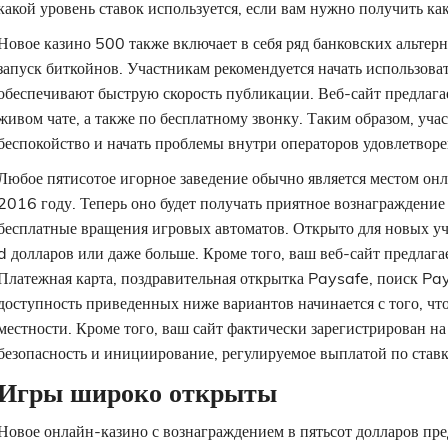
какой уровень ставок используется, если вам нужно получить 
Новое казино 500 также включает в себя ряд банковских альтерн
запуск биткойнов. Участникам рекомендуется начать использоват
обеспечивают быструю скорость публикации. Веб-сайт предлага
живом чате, а также по бесплатному звонку. Таким образом, уча
беспокойство и начать проблемы внутри операторов удовлетворе
Любое пятисотое игорное заведение обычно является местом онл
2016 году. Теперь оно будет получать приятное вознаграждение 
бесплатные вращения игровых автоматов. Открыто для новых у
d долларов или даже больше. Кроме того, ваш веб-сайт предлага
Платежная карта, поздравительная открытка Paysafe, поиск Pay
доступность приведенных ниже вариантов начинается с того, что
местности. Кроме того, ваш сайт фактически зарегистрирован на
безопасность и инициирование, регулируемое выплатой по ставк
Игры широко открыты
Новое онлайн-казино с вознаграждением в пятьсот долларов пре