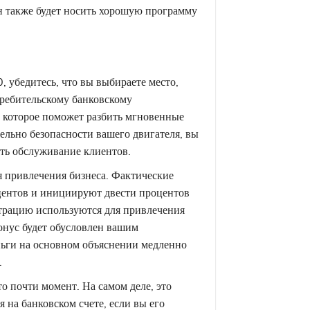
н также будет носить хорошую программу
 убедитесь, что вы выбираете место,
требительскому банковскому
 которое поможет разбить мгновенные
ельно безопасности вашего двигателя, вы
ить обслуживание клиентов.
 привлечения бизнеса. Фактические
оцентов и инициируют двести процентов
страцию используются для привлечения
онус будет обусловлен вашим
ньги на основном объяснении медленно
.
о почти момент. На самом деле, это
я на банковском счете, если вы его