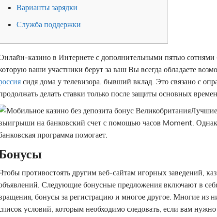
Варианты зарядки
Служба поддержки
Онлайн-казино в Интернете с дополнительными пятью сотнями —
которую ваши участники берут за ваш Вы всегда обладаете воз
россия
сидя дома у телевизора. бывший вклад.
Это связано с опр
продолжать делать ставки только после защиты основных времен
Лучшие 
выигрыши на банковский счет с помощью часов Moment. Однако 
банковская программа помогает.
Бонусы
Чтобы противостоять другим веб-сайтам игорных заведений, ка
объявлений. Следующие бонусные предложения включают в себя
вращения, бонусы за регистрацию и многое другое. Многие из 
список условий, которым необходимо следовать, если вам нужно 