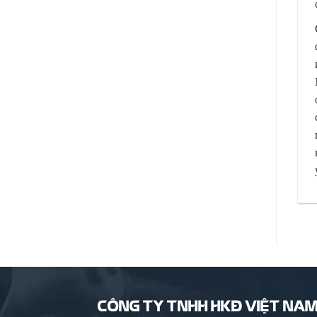
CÔNG TY TNHH HKĐ VIỆT NA