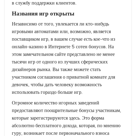
в службу поддержки клиентов.
Названия игр открыты
Независимо от того, увлекается ли кто-нибудь
игровыми автоматами или, возможно, является
поставщиком игр, в вашем случае есть кое-что из
онлайн-казино в Интернете 5 сотен бонусов. На
этом замечательном сайте представлено не менее
тысячи игр от одного из лучших сферических
дизайнеров рынка. Вы также можете стать
участником соглашения о приватной комнате для
девочек, чтобы дать человеку возможность
использовать гораздо больше игр.
Огромное количество игорных заведений
предоставляют поощрительные бонусы участникам,
которые зарегистрируются здесь. Это форма
абсолютно бесплатного дохода, которая, по мнению
гуру, возникает после первоначального взноса