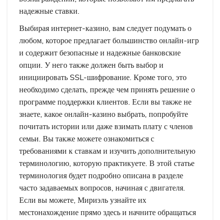
надежные ставки.
Выбирая интернет-казино, вам следует подумать о
любом, которое предлагает большинство онлайн-игр
и содержит безопасные и надежные банковские
опции. У него также должен быть выбор и
инициировать SSL-шифрование. Кроме того, это
необходимо сделать, прежде чем принять решение о
программе поддержки клиентов. Если вы также не
знаете, какое онлайн-казино выбрать, попробуйте
почитать истории или даже взимать плату с членов
семьи. Вы также можете ознакомиться с
требованиями к ставкам и изучить дополнительную
терминологию, которую практикуете. В этой статье
терминология будет подробно описана в разделе
часто задаваемых вопросов, начиная с двигателя.
Если вы можете, Мириэль узнайте их
местонахождение прямо здесь и начните обращаться