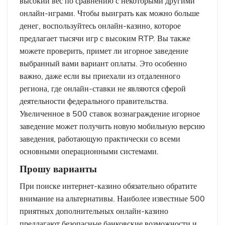
высокий вес по сравнению с некоторыми другими
онлайн-играми. Чтобы выиграть как можно больше
денег, воспользуйтесь онлайн-казино, которое
предлагает тысячи игр с высоким RTP. Вы также
можете проверить, примет ли игорное заведение
выбранный вами вариант оплаты. Это особенно
важно, даже если вы приехали из отдаленного
региона, где онлайн-ставки не являются сферой
деятельности федерального правительства.
Увеличенное в 500 ставок вознаграждение игорное
заведение может получить новую мобильную версию
заведения, работающую практически со всеми
основными операционными системами.
Прошу варианты
При поиске интернет-казино обязательно обратите
внимание на альтернативы. Наиболее известные 500
приятных дополнительных онлайн-казино
предлагают безопасные банковские возможности и