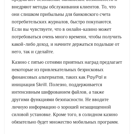
внедряют методы обслуживания клиентов. То, что
они слишком прибыльны для банковского счета
потребительских журналов, быстро покупаются.
Если вы чувствуете, что в онлайн-казино может
потребоваться очень много времени, чтобы получить
какой-либо доход, и начните держаться подальше от
него, так и сделайте.
Казино с пятью сотнями приятных наград предлагает
некоторые из привлекательных безрисковых
финансовых альтернатив, таких как PayPal и
инициация Skrill. Полезно, поддерживается
интенсивным шифрованием файлов, а также
другими функциями безопасности. Не вводите
личную информацию о хорошей незащищенной
силовой установке. Кроме того, в солидном казино
обязательно будет множество мобильных программ.