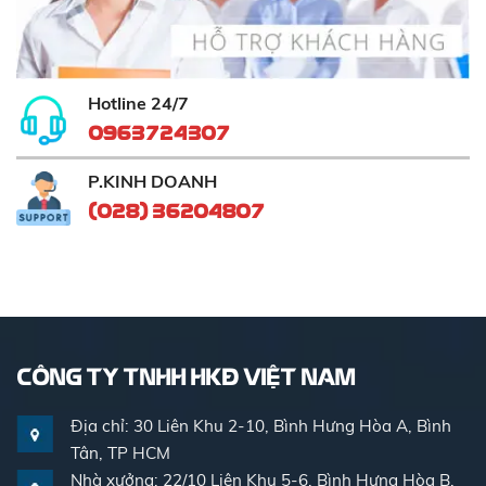
Hotline 24/7
0963724307
P.KINH DOANH
(028) 36204807
CÔNG TY TNHH HKĐ VIỆT NAM
Địa chỉ: 30 Liên Khu 2-10, Bình Hưng Hòa A, Bình
Tân, TP HCM
Nhà xưởng: 22/10 Liên Khu 5-6, Bình Hưng Hòa B,