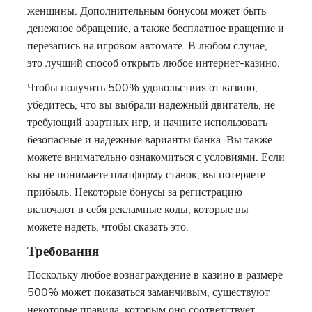
женщины. Дополнительным бонусом может быть
денежное обращение, а также бесплатное вращение и
перезапись на игровом автомате. В любом случае,
это лучший способ открыть любое интернет-казино.
Чтобы получить 500% удовольствия от казино,
убедитесь, что вы выбрали надежный двигатель, не
требующий азартных игр, и начните использовать
безопасные и надежные варианты банка. Вы также
можете внимательно ознакомиться с условиями. Если
вы не понимаете платформу ставок, вы потеряете
прибыль. Некоторые бонусы за регистрацию
включают в себя рекламные коды, которые вы
можете надеть, чтобы сказать это.
Требования
Поскольку любое вознаграждение в казино в размере
500% может показаться заманчивым, существуют
некоторые правила, которым оно соответствует,