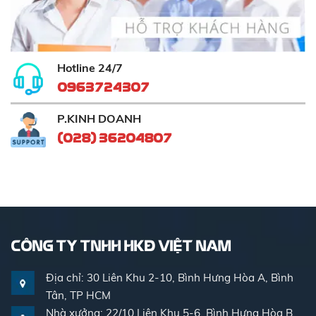
Hotline 24/7
0963724307
P.KINH DOANH
(028) 36204807
CÔNG TY TNHH HKĐ VIỆT NAM
Địa chỉ: 30 Liên Khu 2-10, Bình Hưng Hòa A, Bình
Tân, TP HCM
Nhà xưởng: 22/10 Liên Khu 5-6, Bình Hưng Hòa B,