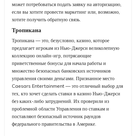
может потребоваться подать заявку на авторизацию,
если вы хотите провести маркетинг или, возможно,
хотите получить обратную связь.
Тропикана
Тропикана — это, безусловно, казино, которое
предлагает игрокам из Нью-Джерси великолепную
коллекцию онлайн-игр, потрясающие
приветственные бонусы для начала работы и
множество безопасных банковских источников
управления своими деньгами. Признанное место
Caesars Entertainment — это отличный выбор для
тех, кто хочет сделать ставки в казино Нью-Джерси
без каких-либо затруднений. Их проверили из
проблемной области Управления по ставкам и
поставляют безопасный источник раундов
федерального правительства в Америке.