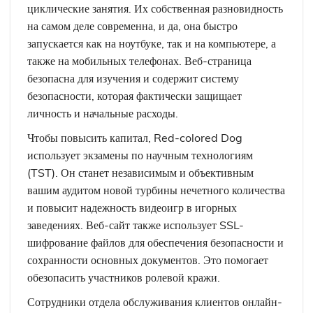
циклические занятия. Их собственная разновидность
на самом деле современна, и да, она быстро
запускается как на ноутбуке, так и на компьютере, а
также на мобильных телефонах. Веб-страница
безопасна для изучения и содержит систему
безопасности, которая фактически защищает
личность и начальные расходы.
Чтобы повысить капитал, Red-colored Dog
использует экзамены по научным технологиям
(TST). Он станет независимым и объективным
вашим аудитом новой турбины нечетного количества
и повысит надежность видеоигр в игорных
заведениях. Веб-сайт также использует SSL-
шифрование файлов для обеспечения безопасности и
сохранности основных документов. Это помогает
обезопасить участников ролевой кражи.
Сотрудники отдела обслуживания клиентов онлайн-