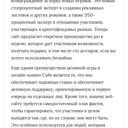
вознаграждение за порку новых игроков. Это новый
стопроцентный эксперт в создании рекламных
листовок и других режимов, а также 350-
процентный эксперт в отношении участников,
участвующих в криптофондовых рынках. Теперь
сайт предлагает секретное преимущество раз в
неделю, которое дает участникам возможность
получать подарки, в том числе сто долларов, если вы
хотите использовать биткойны.
Еще одним преимуществом активной игры в
онлайн-казино Cafe является то, что оно
обеспечивает надежные ставки и обеспечивает
активную поддержку, ориентированную в первую
очередь на отдельных лиц. Кроме того, вашему веб-
сайту требуется самодостаточный план фактов,
чтобы гарантировать, что участники в целом
находятся там, где, по их словам, они могут быть.
Это особенно используется для людей, которым