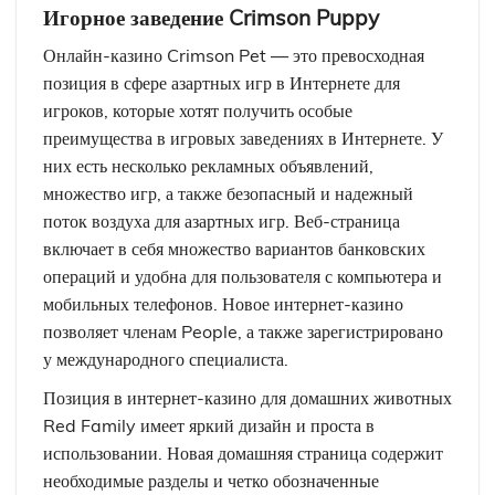
Игорное заведение Crimson Puppy
Онлайн-казино Crimson Pet — это превосходная
позиция в сфере азартных игр в Интернете для
игроков, которые хотят получить особые
преимущества в игровых заведениях в Интернете. У
них есть несколько рекламных объявлений,
множество игр, а также безопасный и надежный
поток воздуха для азартных игр. Веб-страница
включает в себя множество вариантов банковских
операций и удобна для пользователя с компьютера и
мобильных телефонов. Новое интернет-казино
позволяет членам People, а также зарегистрировано
у международного специалиста.
Позиция в интернет-казино для домашних животных
Red Family имеет яркий дизайн и проста в
использовании. Новая домашняя страница содержит
необходимые разделы и четко обозначенные